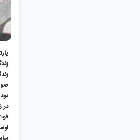
پارت
زندگ
بود 
در ز
فوت 
اوست
ساسا