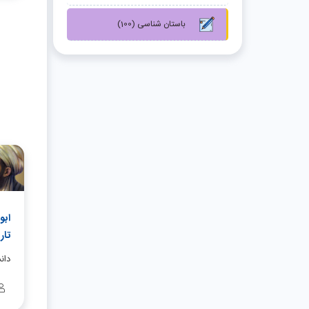
باستان شناسی (100)
تاریخ
دان