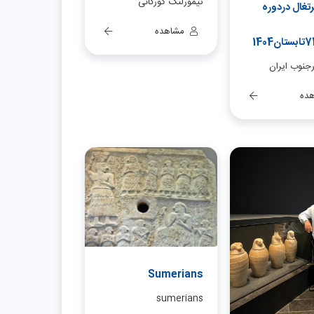
تیمورلنگ گورکانی
پرتغال دردوره
مشاهده
رجنوب ایران
ده
Sumerians
sumerians