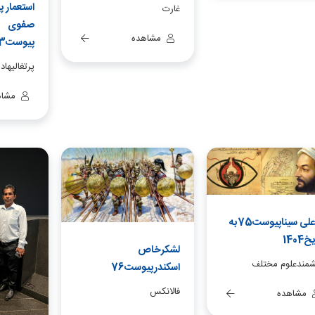
استعمار‌ 
غارت
صفوی
مشاهده
پیوست73تابستان1404
پرتغالیهاد
مشاه
ابوعلی سیناپیوست75به
1404
لشکرخاص
شمندعلوم مختلف
اسکندرپیوست76
فالانکس
مشاهده