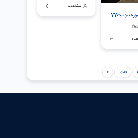
مشاهده
وزه پیوست77
ریخ
ده
بعدی
»