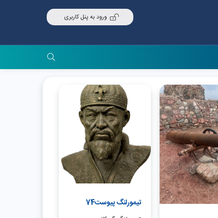
ورود به پنل کاربری
تیمورلنگ پیوست74