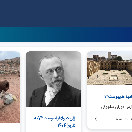
میه هاپیوست71
رس دوران سلجوقی
ژان دیولافواپیوست72به
مشاهده
تاریخ1404