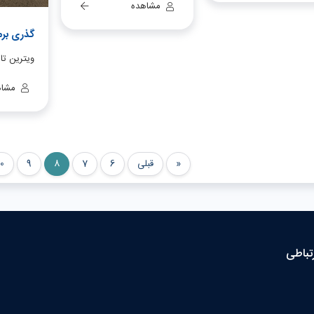
مشاهده
گذری برم
ویترین تا
مشاه
«
قبلی
6
7
8
9
10
رتباطی