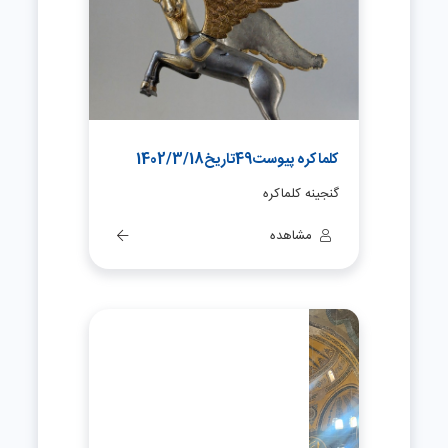
کلماکره پیوست49تاریخ1402/3/18
گنجینه کلماکره
مشاهده