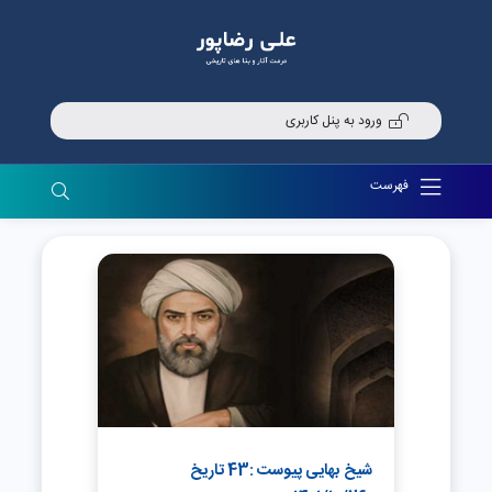
ورود به پنل کاربری
فهرست
شیخ بهایی پیوست :43 تاریخ