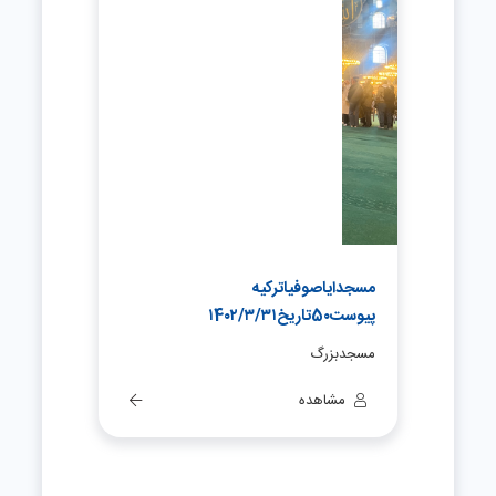
مسجدایاصوفیاترکیه
پیوست5٠تاریخ١4٠٢/٣/٣١
مسجدبزرگ
مشاهده