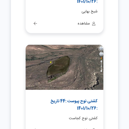
:1401/10/26
شبخ بهایی
مشاهده
کشتی نوح پیوست :44 تاریخ
:1401/10/26
کشتی نوح کجاست