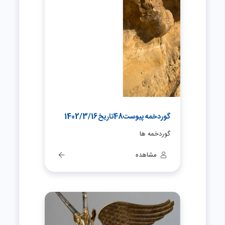
گوردخمه پیوست48تاریخ1402/3/16
گوردخمه ها
مشاهده