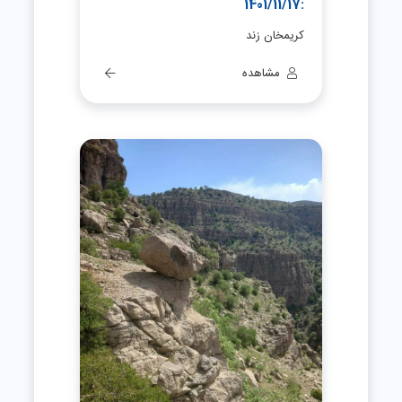
:1401/11/17
کریمخان زند
مشاهده