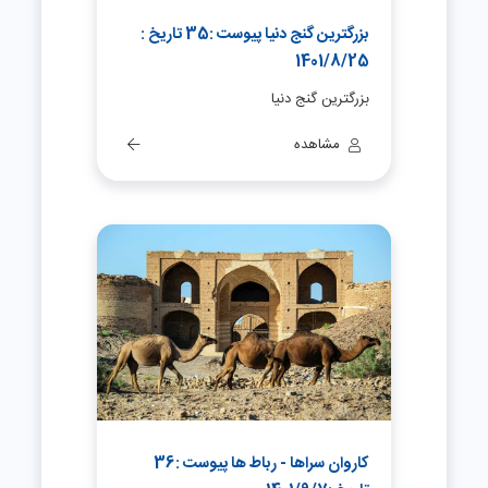
بزرگترین گنج دنیا پیوست :35 تاریخ :
1401/8/25
بزرگترین گنج دنیا
مشاهده
کاروان سراها - رباط ها پیوست :36