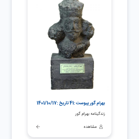
بهرام گور پیوست :41 تاریخ :1401/10/17
زندگینامه بهرام گور
مشاهده