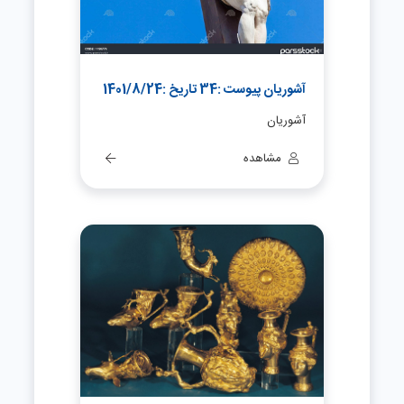
آشوریان پیوست :34 تاریخ :1401/8/24
آشوریان
مشاهده