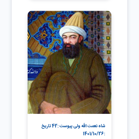
شاه نعمت الله ولی پیوست :42 تاریخ
:1401/10/26